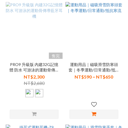
售完
PRO9 升級版 內建32G記憶
運動用品｜磁吸滑雪防寒頭
體 防水 可游泳的運動骨傳導
套｜冬季運動/日常通勤/抵抗
藍牙耳機
寒流
NT$2,300
NT$590 ~ NT$650
NT$2,680