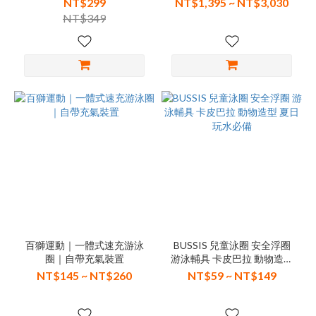
NT$299
NT$1,395 ~ NT$3,030
NT$349
百獅運動｜一體式速充游泳
BUSSIS 兒童泳圈 安全浮圈
圈｜自帶充氣裝置
游泳輔具 卡皮巴拉 動物造型
夏日玩水必備
NT$145 ~ NT$260
NT$59 ~ NT$149