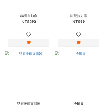
60骨自動傘
腳蹬拉力器
NT$290
NT$99
雙層按摩夾腿器
冷風扇