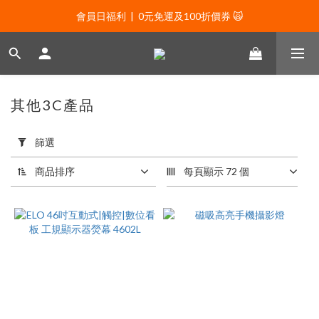
會員日福利  |  0元免運及100折價券 🙀
會員日福利  |  0元免運及100折價券 🙀
會員日福利  |  會員專屬好禮三選一🌟
新年贈禮：滿1130贈新年髮飾一款🧧
其他3C產品
會員日福利  |  0元免運及100折價券 🙀
套
用
篩選
篩
選
商品排序
每頁顯示 72 個
(0/20)
價格
(NT$)
~