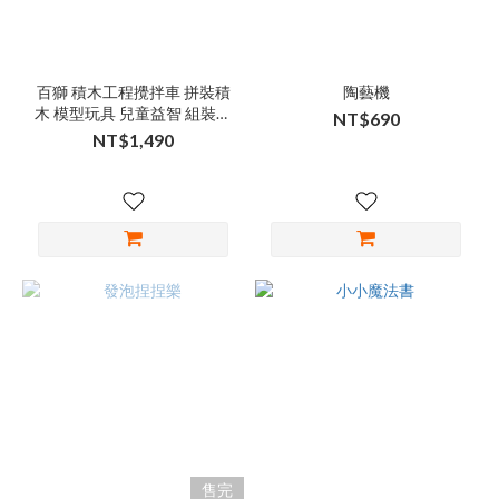
價格
(NT$)
百獅 積木工程攪拌車 拼裝積
陶藝機
木 模型玩具 兒童益智 組裝車
NT$690
工程車積木 建築車模型 DIY
NT$1,490
~
拼裝 高品質
售完