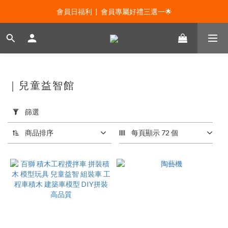
會員日福利  |  0元免運及100折價券 🙀
會員日福利  |  會員專屬好禮三選一🌟
新年贈禮：滿1130贈新年髮飾一款🧧
會員日福利  |  0元免運及100折價券 🙀
｜兒童益智館
套
用
篩選
篩
選
商品排序
每頁顯示 72 個
(0/20)
銷
量
熱
銷
(4)