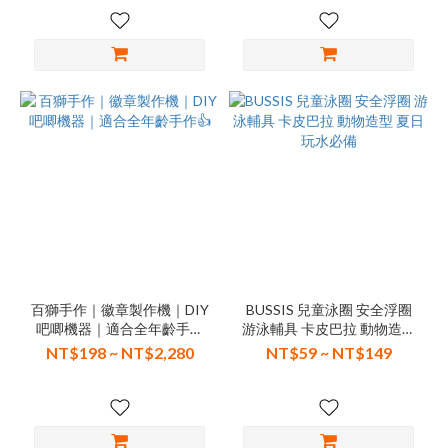
百獅手作｜徽章製作機｜DIY
BUSSIS 兒童泳圈 安全浮圈
吧唧機器｜適合全年齡手作
游泳輔具 卡皮巴拉 動物造型
👍
夏日玩水必備
NT$198 ~ NT$2,280
NT$59 ~ NT$149