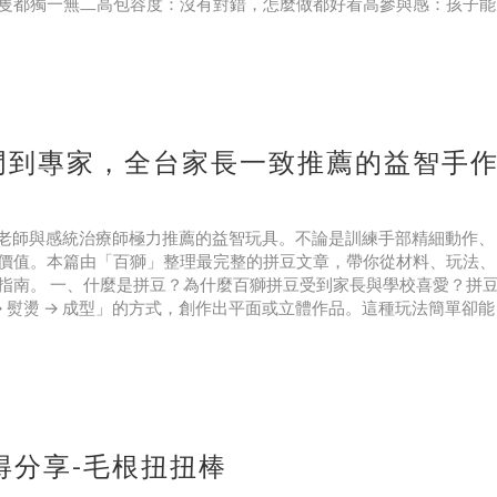
隻都獨一無二高包容度：沒有對錯，怎麼做都好看高參與感：孩子能
門到專家，全台家長一致推薦的益智手
、小學老師與感統治療師極力推薦的益智玩具。不論是訓練手部精細動作、
價值。本篇由「百獅」整理最完整的拼豆文章，帶你從材料、玩法、
指南。 一、什麼是拼豆？為什麼百獅拼豆受到家長與學校喜愛？拼
 熨燙 → 成型」的方式，創作出平面或立體作品。這種玩法簡單卻能
得分享-毛根扭扭棒