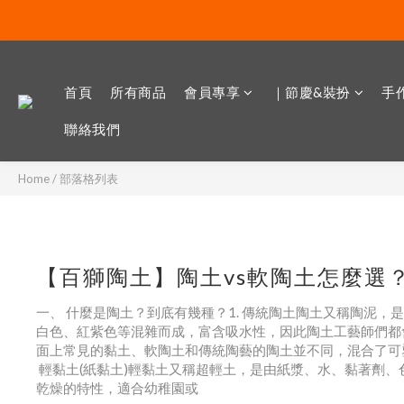
首頁
所有商品
會員專享
｜節慶&裝扮
手作
聯絡我們
Home
/
部落格列表
【百獅陶土】陶土vs軟陶土怎麼選
一、 什麼是陶土？到底有幾種？1. 傳統陶土陶土又稱陶泥
白色、紅紫色等混雜而成，富含吸水性，因此陶土工藝師們都
面上常見的黏土、軟陶土和傳統陶藝的陶土並不同，混合了可塑
輕黏土(紙黏土)輕黏土又稱超輕土，是由紙漿、水、黏著劑
乾燥的特性，適合幼稚園或