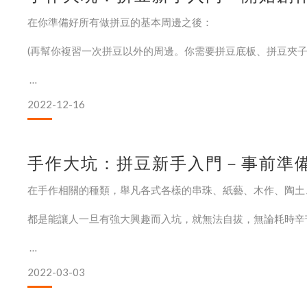
在你準備好所有做拼豆的基本周邊之後：
(再幫你複習一次拼豆以外的周邊。你需要拼豆底板、拼豆夾子、
2022-12-16
接下來就正式進入到拼拼豆的時間啦！
第一件事是"尋找"你想要做的作品模樣，這時候選擇例如以下
手作大坑：拼豆新手入門－事前準備篇
在手作相關的種類，舉凡各式各樣的串珠、紙藝、木作、陶土
✔️你可以選擇上網買本拼豆圖冊，圖冊還有分一般圖冊、1：
底板下照著拼，很簡單操作）。
都是能讓人一旦有強大興趣而入坑，就無法自拔，無論耗時辛
✔️上網搜尋有關的拼豆圖樣，這邊給你們尋找的關鍵字技巧：
2022-03-03
我本人是個就算只是手拿小水杯也會翻倒、走平坦的路也能莫
也恰巧因工作的關係，因緣際會地讓我接觸了我人生第一次真