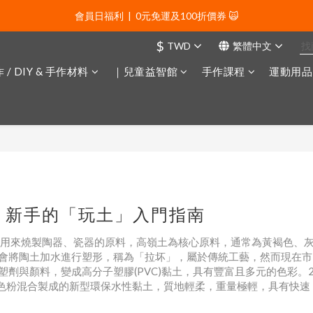
會員日福利  |  0元免運及100折價券 🙀
會員日福利  |  0元免運及100折價券 🙀
$
TWD
繁體中文
會員日福利  |  會員專屬好禮三選一🌟
 / DIY & 手作材料
｜兒童益智館
手作課程
運動用品
新年贈禮：滿1130贈新年髮飾一款🧧
會員日福利  |  0元免運及100折價券 🙀
？新手的「玩土」入門指南
，是用來燒製陶器、瓷器的原料，高嶺土為核心原料，通常為黃褐色、
會將陶土加水進行塑形，稱為「拉坏」，屬於傳統工藝，然而現在市
劑與顏料，變成高分子塑膠(PVC)黏土，具有豐富且多元的色彩。2
、色粉混合製成的新型環保水性黏土，質地輕柔，重量極輕，具有快速