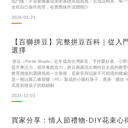
低門檻：不需要繪畫或美術基礎高成就感：完成品精美、每一
全程自己操作然而，在實際操作流體熊D
2026-01-21
【百獅拼豆】完整拼豆百科｜從入
選擇
拼豆（Perler Beads）近年成為台灣家長、手作愛好者
提升專注力，或培養創造力，拼豆都展現出獨特且全面的教育
教育價值到選購指南一次掌握，是家長與玩家不可錯過的權威
是一種以聚乙烯塑膠（PE）製成的小圓柱珠子，透過「擺放 →
高度刺激孩子的精細動
2025-12-01
買家分享：情人節禮物-DIY花束心