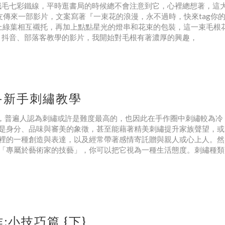
毛七彩鐵線，平時逛書局的時候總不會注意到它，心裡總想著，這
傳來一部影片，文案寫著『一束花的浪漫，永不過時，快來tag你
配上綠葉相互襯托，再加上點點星光的燈串和花束的包裝，這一束毛根
e、抖音、部落客教學的影片，我開始對毛根有著濃厚的興趣，
—新手刺繡教學
中，普遍人認為刺繡或許是難度最高的，也因此在手作圈中刺繡較為冷
是身分、品味與審美的象徵，甚至能藉著精美刺繡提升家族聲望，或
裡的一種創造與表達，以及經常帶著感情寄託贈與親人或心上人。然
「專屬於藝術家的技藝」，你可以把它視為一種生活態度。刺繡種類
小技巧篇 {下}