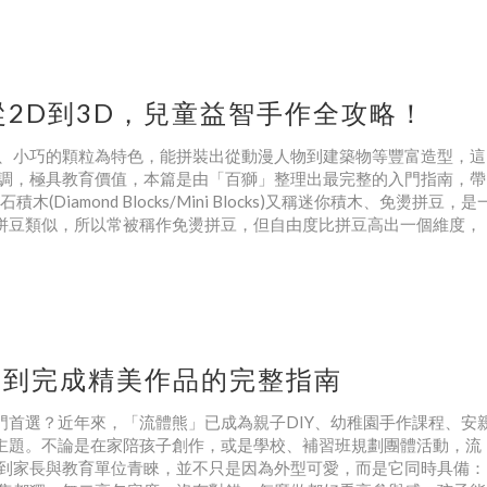
2D到3D，兒童益智手作全攻略！
、小巧的顆粒為特色，能拼裝出從動漫人物到建築物等豐富造型，這
調，極具教育價值，本篇是由「百獅」整理出最完整的入門指南，帶
amond Blocks/Mini Blocks)又稱迷你積木、免燙拼豆，是
和拼豆類似，所以常被稱作免燙拼豆，但自由度比拼豆高出一個維度，
礎到完成精美作品的完整指南
門首選？近年來，「流體熊」已成為親子DIY、幼稚園手作課程、安
門主題。不論是在家陪孩子創作，或是學校、補習班規劃團體活動，流
到家長與教育單位青睞，並不只是因為外型可愛，而是它同時具備：