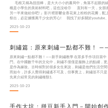
毛根又稱為扭扭棒，是大大小小的書局中，角落不起眼的絨
概是小學生的美術材料吧，這也沒啥🤨 直到有一天，女朋友
另一半來做給你吧! 』影片裡那鬱金香花束上粉粉的花瓣，
祭出，必定擄獲萬千少女的芳心! 我找了好多關於youtub
2025-10-23
刺繡篇：原來刺繡一點都不難！ —
原來刺繡一點都不難！——新手刺繡教學 在眾多手作項目當
門。在中國數千年的文化中，刺繡不僅僅是服飾上的點綴，更
是作為嫁妝。古時候對於很多女生來說，刺繡是他們生活空間
而如今，許多人覺得刺繡遙不可及，但事實上，刺繡並不只是
先來介紹常見的刺繡種類1.
2025-10-23
手作大坑：拼豆新手入門－開始創作;