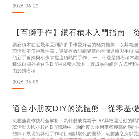
2026-06-22
【百獅手作】鑽石積木入門指南｜從
鑽石積木在近幾年受到許多手作愛好者的極力推薦，以其精細
項活動不僅挑戰性高，更能有效訓練兒童的空間邏輯與手眼協
領新手爸媽與小孩掌握這項熱門手作 。一、什麼是鑽石積木鑽石積木(Di
種源自國外的迷你DIY拼裝積木玩具，其成品的組合方式就
由於鑽石積
2026-05-08
適合小朋友DIY的流體熊－從零基
流體熊實作技巧全解析：為什麼成為親子DIY與校園活動的熱
班活動與國小校內DIY體驗中，詢問度與使用率都極高的熱
體熊都展現出其他手作項目難以取代的優勢。流體熊之所以受