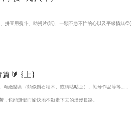
拼豆用熨斗、助燙片(紙)、一顆不急不忙的心以及平緩情緒😊)
幾項：
 {上}
、精緻樂高（類似鑽石積木、或稱咕咕豆）、袖珍作品等等……
1圖冊（若是給小朋友拼拼豆，建議第一次可以買1：1圖冊，能夠墊
苦，也能無懼而愉快地不斷走下去的漫漫長路。
名跌倒；但卻又對手作有著濃濃興致的手拙派。
正的手作活動–拼豆。