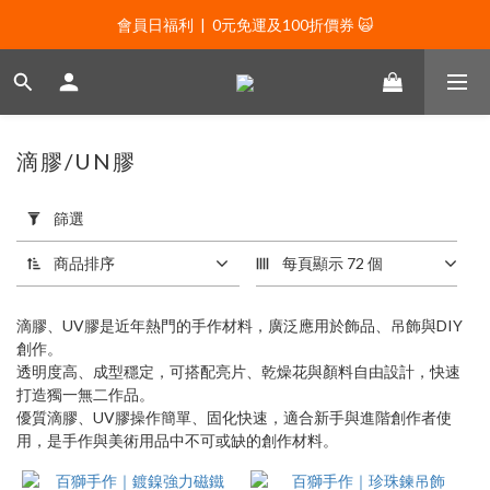
會員日福利  |  0元免運及100折價券 🙀
會員日福利  |  0元免運及100折價券 🙀
會員日福利  |  會員專屬好禮三選一🌟
新年贈禮：滿1130贈新年髮飾一款🧧
滴膠/UN膠
會員日福利  |  0元免運及100折價券 🙀
套
用
篩選
篩
選
商品排序
每頁顯示 72 個
(0/20)
滴膠、UV膠是近年熱門的手作材料，廣泛應用於飾品、吊飾與DIY
價格
創作。
(NT$)
透明度高、成型穩定，可搭配亮片、乾燥花與顏料自由設計，快速
打造獨一無二作品。
優質滴膠、UV膠操作簡單、固化快速，適合新手與進階創作者使
用，是手作與美術用品中不可或缺的創作材料。
~