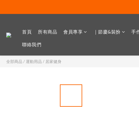
首頁
所有商品
會員專享
｜節慶&裝扮
手作
聯絡我們
全部商品
/
運動用品
/
居家健身