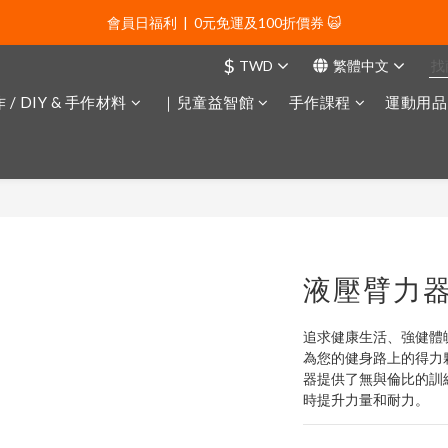
會員日福利  |  0元免運及100折價券 🙀
會員日福利  |  0元免運及100折價券 🙀
$
TWD
繁體中文
會員日福利  |  會員專屬好禮三選一🌟
 / DIY & 手作材料
｜兒童益智館
手作課程
運動用品
新年贈禮：滿1130贈新年髮飾一款🧧
會員日福利  |  0元免運及100折價券 🙀
液壓臂力
追求健康生活、強健體
為您的健身路上的得力
器提供了無與倫比的訓
時提升力量和耐力。