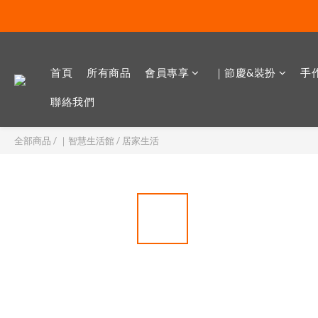
首頁
所有商品
會員專享
｜節慶&裝扮
手作
聯絡我們
全部商品
/
｜智慧生活館
/
居家生活