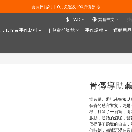
會員日福利  |  0元免運及100折價券 🙀
會員日福利  |  0元免運及100折價券 🙀
$
TWD
繁體中文
會員日福利  |  會員專屬好禮三選一🌟
 / DIY & 手作材料
｜兒童益智館
手作課程
運動用品
新年贈禮：滿1130贈新年髮飾一款🧧
會員日福利  |  0元免運及100折價券 🙀
骨傳導助聽
當音樂、通話或警報以
聽覺的感官饗宴，更是
機，打開了一扇窗，將
脈動，通話的溫暖，警
僅提供了聽覺的自由，
何時刻，都能沉浸在音