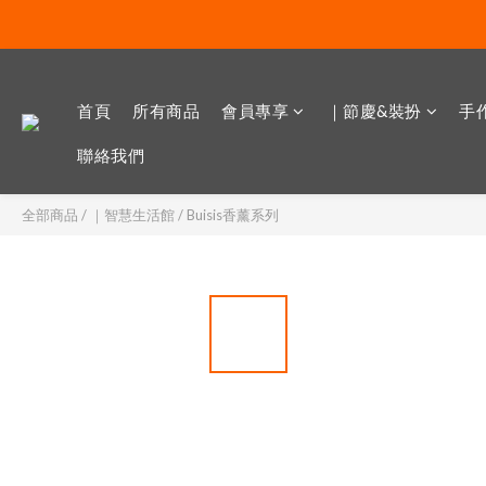
首頁
所有商品
會員專享
｜節慶&裝扮
手作
聯絡我們
全部商品
/
｜智慧生活館
/
Buisis香薰系列