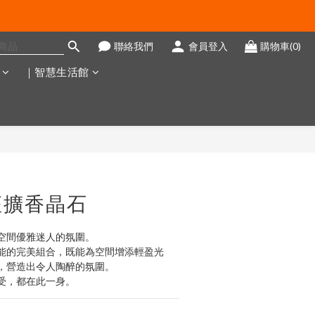
聯絡我們
會員登入
購物車(0)
｜智慧生活館
立即購買
座擴香晶石
空間優雅迷人的氛圍。
能的完美組合，既能為空間增添輕盈光
，營造出令人陶醉的氛圍。
受，都在此一身。