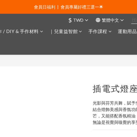
會員日福利  |  0元免運及100折價券 🙀
會員日福利  |  會員專屬好禮三選一🌟
$
TWD
繁體中文
新年贈禮：滿1130贈新年髮飾一款🧧
 / DIY & 手作材料
｜兒童益智館
手作課程
運動用品
會員日福利  |  0元免運及100折價券 🙀
插電式燈
光影與芬芳共舞，賦予
結合燈飾美感與香氛功
芒，又能搭配香氛精油
無論是視覺與嗅覺的享