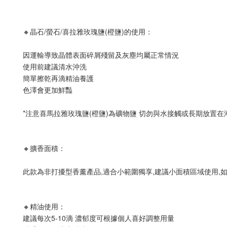
🔸晶石/螢石/喜拉雅玫瑰鹽(橙鹽)的使用：
因運輸導致晶體表面碎屑殘留及灰塵均屬正常情況
使用前建議清水沖洗
簡單擦乾再滴精油養護
色澤會更加鮮豔
*注意喜馬拉雅玫瑰鹽(橙鹽)為礦物鹽 切勿與水接觸或長期放置
🔸擴香面積：
此款為非打擾型香薰產品,適合小範圍獨享,建議小面積區域使用,
🔸精油使用：
建議每次5-10滴 濃郁度可根據個人喜好調整用量