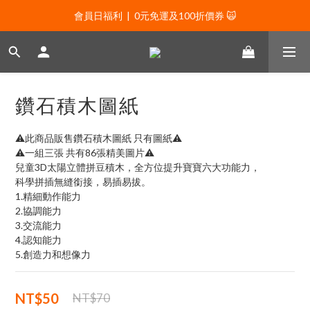
會員日福利  |  0元免運及100折價券 🙀
會員日福利  |  0元免運及100折價券 🙀
會員日福利  |  會員專屬好禮三選一🌟
新年贈禮：滿1130贈新年髮飾一款🧧
鑽石積木圖紙
會員日福利  |  0元免運及100折價券 🙀
⚠️此商品販售鑽石積木圖紙 只有圖紙⚠️
⚠️一組三張 共有86張精美圖片⚠️
兒童3D太陽立體拼豆積木，全方位提升寶寶六大功能力，
科學拼插無縫銜接，易插易拔。
1.精細動作能力
2.協調能力
3.交流能力
4.認知能力
5.創造力和想像力
NT$50
NT$70