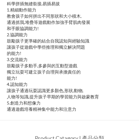
科學拼插無縫銜接,易插易拔
1.精細動作能力
教會孩子如何拼出不同形狀和大小積木,
通過抓我,堆疊等遊戲動作加強手臂肌肉發展
和手眼協調能力!
2.協調能力
鼓勵孩子更準確的結合自我認知與經驗知識
讓孩子從遊戲中學些推理和獨立解決問題
的能力!
3.交流能力
鼓勵孩子多動手,多參與的互動型遊戲
獨立玩耍可建立孩子自理與承擔責任的
能力!
4.認知能力
讓孩子通過玩耍認識更多顏色,形狀,動物,
人物等知識,提升孩子早期的學習能力與啟蒙教育
5.創造力和想像力
通過遊戲培養精神集中能力和注意力
Product Catagory | 產品分類