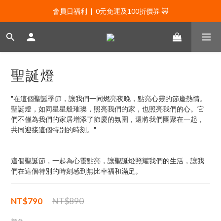
會員日福利  |  0元免運及100折價券 🙀
會員日福利  |  0元免運及100折價券 🙀
會員日福利  |  會員專屬好禮三選一🌟
新年贈禮：滿1130贈新年髮飾一款🧧
聖誕燈
會員日福利  |  0元免運及100折價券 🙀
"在這個聖誕季節，讓我們一同燃亮夜晚，點亮心靈的節慶熱情。
聖誕燈，如同星星般璀璨，照亮我們的家，也照亮我們的心。它
們不僅為我們的家居增添了節慶的氛圍，還將我們團聚在一起，
共同迎接這個特別的時刻。"
這個聖誕節，一起為心靈點亮，讓聖誕燈照耀我們的生活，讓我
們在這個特別的時刻感到無比幸福和滿足。
NT$790
NT$890