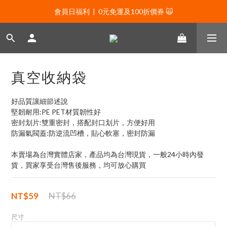
會員日福利  |  0元免運及100折價券 🙀
會員日福利  |  0元免運及100折價券 🙀
會員日福利  |  會員專屬好禮三選一🌟
新年贈禮：滿1130贈新年髮飾一款🧧
真空收納袋
會員日福利  |  0元免運及100折價券 🙀
好品質讓細節述說
堅韌耐用:PE PET材質韌性好
密封划片:雙重密封，搭配封口划片，方便好用
防漏氣閥蓋:防逆流凹槽，貼心軟塞，密封防漏
本賣場為台灣實體店家，產品均為台灣現貨，一般24小時內發
貨，買家享受台灣售後服務，均可放心購買
NT$59
NT$66
尺寸