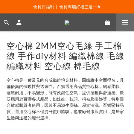
會員日福利  |  0元免運及100折價券 🙀
會員日福利  |  會員專屬好禮三選一🌟
新年贈禮：滿1130贈新年髮飾一款🧧
會員日福利  |  0元免運及100折價券 🙀
空心棉 2MM空心毛線 手工棉
線 手作diy材料 編織棉線 毛線
編織材料 空心線 棉毛線
空心棉是一種常見的合成纖維填充材料，因纖維中空而得名，具
備優異的保暖性與透氣性。百獅選用高品質空心棉，觸感柔軟、
蓬鬆耐用，不易變形，能有效鎖住空氣，提供溫暖與舒適感。廣
泛應用於百獅各式產品，如娃娃、枕頭、棉被及掛飾等，特別適
合敏感體質者使用，因其不易滋生塵蟎、易於清洗。百獅堅持品
質，選用空心棉不僅提升使用體驗，也兼顧健康與實用，是居家
生活與送禮的理想選擇。