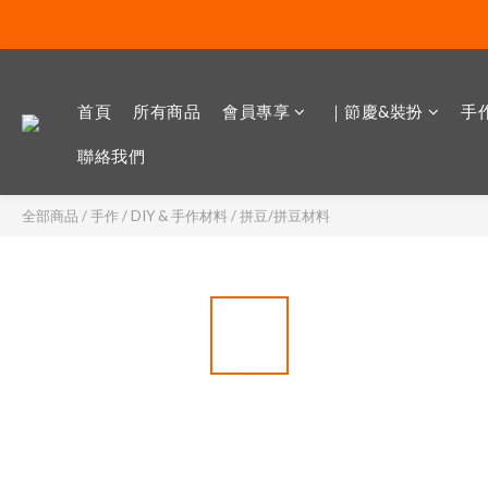
首頁
所有商品
會員專享
｜節慶&裝扮
手作
聯絡我們
全部商品
/
手作 / DIY & 手作材料
/
拼豆/拼豆材料