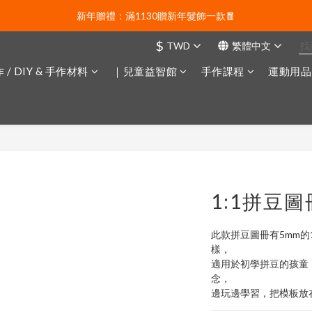
會員日福利  |  0元免運及100折價券 🙀
新年贈禮：滿1130贈新年髮飾一款🧧
$
TWD
繁體中文
會員日福利  |  0元免運及100折價券 🙀
 / DIY & 手作材料
｜兒童益智館
手作課程
運動用品
1:1拼豆圖
此款拼豆圖冊有5mm的
樣，
適用於初學拼豆的孩童
念，
邊玩邊學習，把模板放