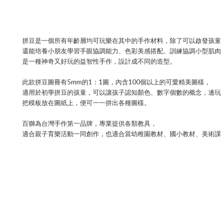
拼豆是一個所有年齡層均可玩樂在其中的手作材料，除了可以啟發孩童
還能培養小朋友學習手眼協調能力、色彩美感搭配、訓練協調小型肌肉
是一種神奇又好玩的益智性手作，設計成不同的造型。
5mm
1
1
100
此款拼豆圖冊有
的
：
圖，內含
個以上的可愛精美圖樣，
適用於初學拼豆的孩童，可以讓孩子認知顏色、數字個數的概念，邊玩
把模板放在圖紙上，便可一一拼出各種圖樣。
百獅為台灣手作第一品牌，專業提供各類教具，
適合親子育樂活動一同創作
，
也適合當幼稚園教材
、國小教材、美術課