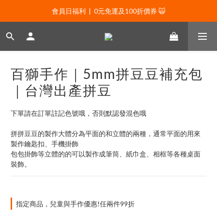
會員日福利  |  0元免運及100折價券 🙀
會員日福利  |  0元免運及100折價券 🙀
會員日福利  |  會員專屬好禮三選一🌟
新年贈禮：滿1130贈新年髮飾一款🧧
百獅手作｜5mm拼豆豆補充包
會員日福利  |  0元免運及100折價券 🙀
｜台灣出產拼豆
下單請在訂單註記色號哦，否則默認發混色哦
拼拼豆豆的製作大體分為平面的和立體的兩種，通常平面的用來
製作鑰匙扣、手機掛飾
包包掛飾等立體的的可以製作成筆筒、紙巾盒、相框等各種桌面
裝飾。
指定商品，兒童與手作優惠!任兩件99折