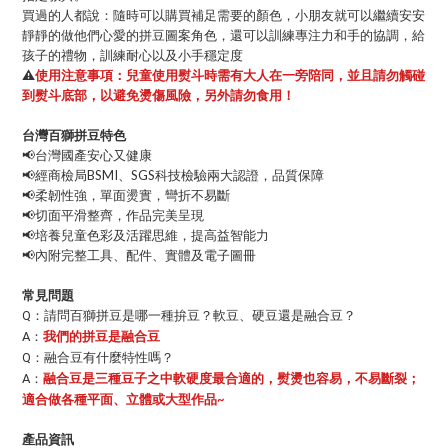
買過的人都說：隨時可以購買補足需要的顏色，小朋友就可以繼續安安
靜靜的做他們心愛的拼豆圖案角色，還可以訓練專注力和手的協調，給
孩子的禮物，訓練耐心以及小手穩定度
⚠
使用注意事項：兒童使用熨斗時需有大人在一旁陪同，並且請勿觸碰
到熨斗底部，以避免燙傷風險，另外請勿食用！
台灣百獅拼豆特色
📢台灣國產安心又健康
📢經商檢局BSMI、SGS科技檢驗兩大認證，品質保障
📢柔韌性強，單面燙實，彎折不易斷
📢切面平滑整齊，作品完美呈現
📢培養兒童色彩及活躍思維，提高益智能力
📢內附完整工具、配件、實體及電子圖冊
常見問題
請問百獅拼豆是哪一種拚豆？軟豆、硬豆還是融合豆？
Q：
我們的拼豆是融合豆
A：
融合豆有什麼特性嗎？
Q：
融合豆是三種豆子之中軟硬度最合適的，熨燙也容易，不易斷裂；
A：
適合做各種平面、立體或大型作品~
產品資訊