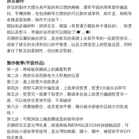
拼豆製作
拼豆的製作大體分為平面的和立體的兩種，通常平面的用來製作鑰匙
扣、手機掛飾，包包掛飾等立體的的可以製作成筆筒、紙巾盒、相框等
各種桌面裝飾，操作方法如下：
開始前必備材料：拼拼豆豆、模版（有普通方圓款和卡通款的）、助燙
紙以及熨斗，準備好這些就可以開始了(●'◡'●)
百獅拼豆屬於融合拼豆，是在軟豆的基礎上全新升等的一款新型拼豆，
保留了硬豆的光澤和切口的平整度，以及立體造型上的堅挺品質，同時
兼任了軟豆的柔韌性，但比軟豆堅韌。
製作教學(平面作品)
第一步：將模板與圖紙上的圖案對齊
第二步：將拼豆依照顏色卡入對應的位置
第三步：蓋上助燙片或助燙步
第四步：用熨斗調至中偏低溫，上面來回熨燙，熨燙1分鐘左右即可
第五步：熨燙完一面撕下助燙片，翻過來在放上助燙片繼續熨燙另一
面，可以使拼豆更加牢固、不易破碎
第六步：用重物壓住，使其更加平整，幾分鐘冷卻後作品就大功告成
啦！
第七步：可戳洞加上鑰匙圈或是鈴鐺等掛件
百獅拼豆豆是台灣生產，經過商檢局BSMI以及SGS科技檢驗認證，可
提供給小朋友學習使用，是台灣幼稚園、國小、國中、補習班手作DIY
指定教具。