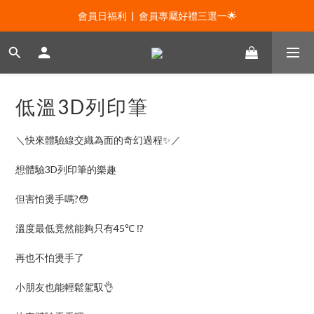
會員日福利  |  0元免運及100折價券 🙀
會員日福利  |  會員專屬好禮三選一🌟
新年贈禮：滿1130贈新年髮飾一款🧧
會員日福利  |  0元免運及100折價券 🙀
低溫3D列印筆
＼快來體驗線交織為面的奇幻過程✨／
想體驗3D列印筆的樂趣
但害怕燙手嗎?😳
溫度最低竟然能夠只有45℃ ⁉️
再也不怕燙手了
小朋友也能輕鬆駕馭👌