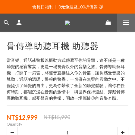
會員日福利  |  0元免運及100折價券 🙀
會員日福利  |  0元免運及100折價券 🙀
會員日福利  |  會員專屬好禮三選一🌟
新年贈禮：滿1130贈新年髮飾一款🧧
骨傳導助聽耳機 助聽器
會員日福利  |  0元免運及100折價券 🙀
當音樂、通話或警報以振動方式傳遞至你的骨頭，這不僅是一種
聽覺的感官饗宴，更是一場視覺以外的音樂之旅。骨傳導助聽耳
機，打開了一扇窗，將聲音直接注入你的骨骼，讓你感受音樂的
脈動，通話的溫暖，警報的警覺，一切盡在無聲的震動之中。不
僅提供了聽覺的自由，更為你帶來了全新的聽覺體驗，讓你在任
何時刻，都能沉浸在音樂的激情中，與世界保持連結。穿戴骨傳
導助聽耳機，感受聲音的共振，開啟一場屬於你的音樂奇蹟。
NT$12,999
NT$15,990
Quantity