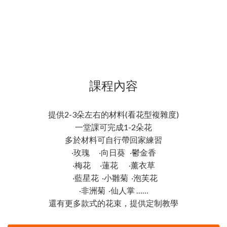
課程內容
提供2-3朵左右的材料(看花型複雜度)
一堂課可完成1-2朵花
多於材料可自行帶回家練習
‧玫瑰 ‧向日葵 ‧鬱金香
‧梅花 ‧蓮花 ‧薰衣草
‧藍星花 ‧小雛菊 ‧泡芙花
‧非洲菊 ‧仙人掌 ……
還有更多款式的花束，提供定制教學