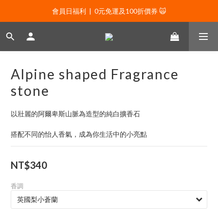
會員日福利  |  0元免運及100折價券 🙀
會員日福利  |  0元免運及100折價券 🙀
會員日福利  |  會員專屬好禮三選一🌟
新年贈禮：滿1130贈新年髮飾一款🧧
Alpine shaped Fragrance
會員日福利  |  0元免運及100折價券 🙀
stone
以壯麗的阿爾卑斯山脈為造型的純白擴香石
搭配不同的怡人香氣，成為你生活中的小亮點
NT$340
香調