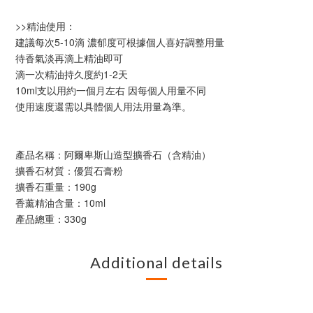
>>精油使用：
建議每次5-10滴 濃郁度可根據個人喜好調整用量
待香氣淡再滴上精油即可
滴一次精油持久度約1-2天
10ml支以用約一個月左右 因每個人用量不同
使用速度還需以具體個人用法用量為準。
產品名稱：阿爾卑斯山造型擴香石（含精油）
擴香石材質：優質石膏粉
擴香石重量：190g
香薰精油含量：10ml
產品總重：330g
Additional details