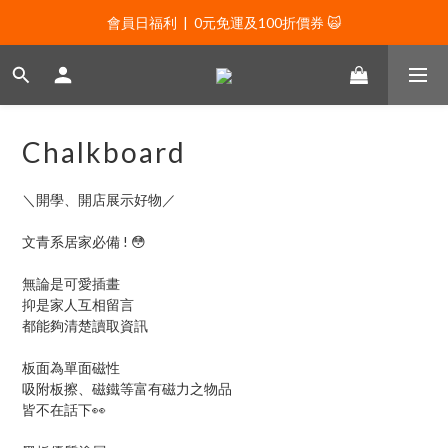
會員日福利  |  0元免運及100折價券 🙀
會員日福利  |  0元免運及100折價券 🙀
會員日福利  |  會員專屬好禮三選一🌟
新年贈禮：滿1130贈新年髮飾一款🧧
Chalkboard
會員日福利  |  0元免運及100折價券 🙀
＼開學、開店展示好物／
文青系居家必備 ! 😳
無論是可愛插畫
抑是家人互相留言
都能夠清楚讀取資訊
板面為單面磁性
吸附板擦、磁鐵等富有磁力之物品
皆不在話下👀