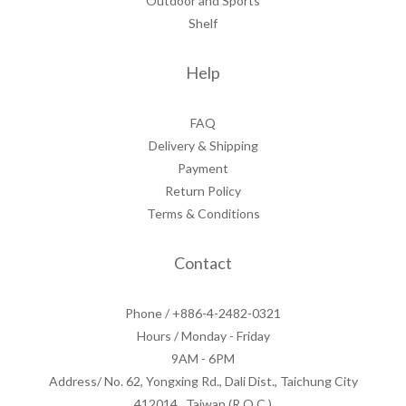
Outdoor and Sports
Shelf
Help
FAQ
Delivery & Shipping
Payment
Return Policy
Terms & Conditions
Contact
Phone / +886-4-2482-0321
Hours / Monday - Friday
9AM - 6PM
Address/ No. 62, Yongxing Rd., Dali Dist., Taichung City
412014 , Taiwan (R.O.C.)