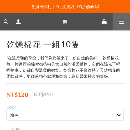
會員日福利  |  0元免運及100折價券 🙀
會員日福利  |  0元免運及100折價券 🙀
會員日福利  |  會員專屬好禮三選一🌟
新年贈禮：滿1130贈新年髮飾一款🧧
乾燥棉花 一組10隻
會員日福利  |  0元免運及100折價券 🙀
"在這柔和的季節，我們為您帶來了一份自然的美好 — 乾燥棉花。
每一片蓬鬆的棉絮都彷彿是大自然的溫柔禮物，它們在陽光下輕
輕搖曳，彷彿自帶溫暖的微笑。乾燥棉花不僅維持了天然棉花的
柔軟質感，更經過精心處理和乾燥，為您帶來持久的美好。
NT$120
NT$150
Color
Quantity